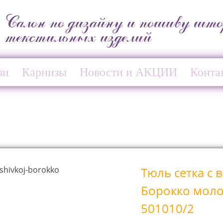
Салон по дизайну и пошиву што
текстильных изделий
зи
Карнизы
Новости и АКЦИИ
Конта
о молочный
Тюль сетка с
Борокко мол
501010/2