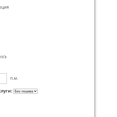
рция
п/э
п.м.
слуги: