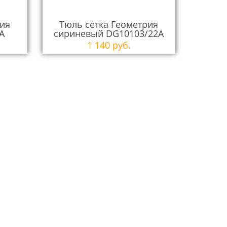
рия
Тюль сетка Геометрия
A
сириневый DG10103/22А
1 140 руб.
ра