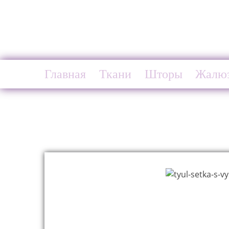
Главная
Ткани
Шторы
Жалю
Главная
Ткани
Тюль сетка с вышивкой Борокк