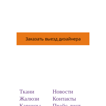
Наши дизайнеры выезжают
по Москве и Московской
области!
Заказать выезд дизайнера
*Стоимость выезда включается в заказ
Подробности уточнайте у менеджеров салона
Ткани
Новости
Жалюзи
Контакты
Карнизы
Прайс-лист