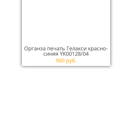
Органза печать Гелакси красно-
синяя YK00128/04
960 руб.
Вызвать дизайнера
бесплатно*!